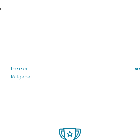
n
Lexikon
Ve
Ratgeber